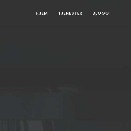
HJEM
TJENESTER
BLOGG